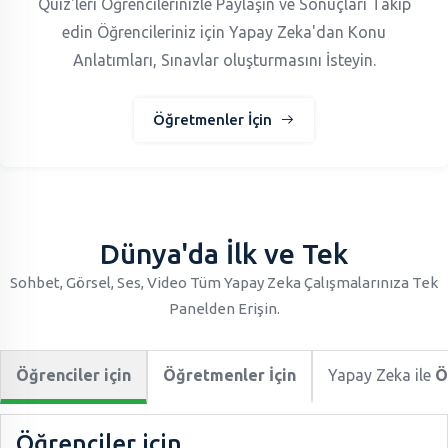
Quiz'leri Öğrencilerinizle Paylaşın ve Sonuçları Takip
edin Öğrencileriniz için Yapay Zeka'dan Konu
Anlatımları, Sınavlar oluşturmasını İsteyin.
Öğretmenler İçin
Dünya'da İlk ve Tek
Sohbet, Görsel, Ses, Video Tüm Yapay Zeka Çalışmalarınıza Tek
Panelden Erişin.
Öğrenciler için
Öğretmenler İçin
Yapay Zeka ile
Ö
Öğrenciler için