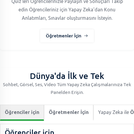
Quiz'leri Öğrencilerinizle Paylaşın ve Sonuçları Takip
edin Öğrencileriniz için Yapay Zeka'dan Konu
Anlatımları, Sınavlar oluşturmasını İsteyin.
Öğretmenler İçin
Dünya'da İlk ve Tek
Sohbet, Görsel, Ses, Video Tüm Yapay Zeka Çalışmalarınıza Tek
Panelden Erişin.
Öğrenciler için
Öğretmenler İçin
Yapay Zeka ile
Ö
Öğrenciler için