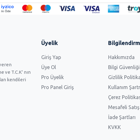
Üyelik
Bilgilendir
Giriş Yap
Hakkımızda
 veren
Üye Ol
Bilgi Güvenliği
 ve T.C.K' nın
Pro Üyelik
Gizlilik Politik
dan kendileri
Pro Panel Giriş
Kullanım Şart
Çerez Politika
Mesafeli Satı
İade Şartları
KVKK