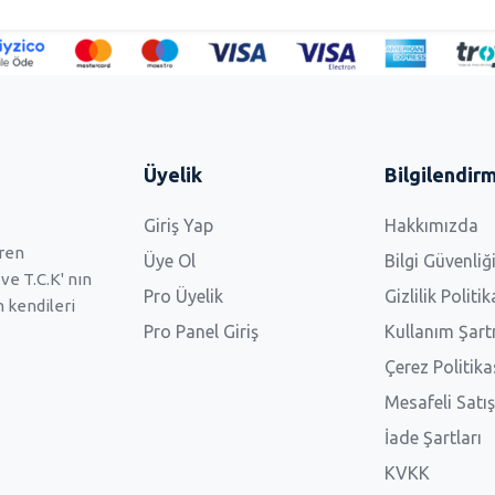
Üyelik
Bilgilendir
Giriş Yap
Hakkımızda
eren
Üye Ol
Bilgi Güvenliği
e T.C.K' nın
Pro Üyelik
Gizlilik Politik
 kendileri
Pro Panel Giriş
Kullanım Şar
Çerez Politika
Mesafeli Satı
İade Şartları
KVKK