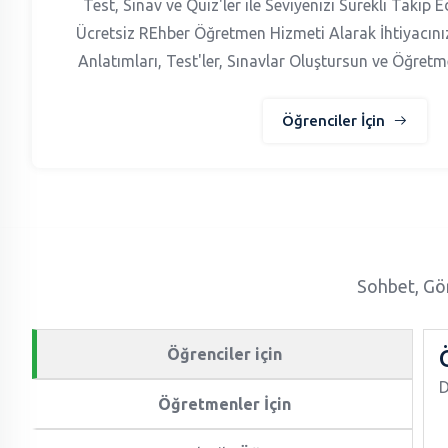
Test, Sınav ve Quiz'ler ile Seviyenizi Sürekli Takip
Ücretsiz REhber Öğretmen Hizmeti Alarak İhtiyacın
Anlatımları, Test'ler, Sınavlar Oluştursun ve Öğretm
Öğrenciler İçin
Sohbet, Gör
Öğrenciler için
D
Öğretmenler İçin