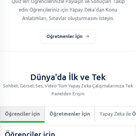
Quiz'leri Öğrencilerinizle Paylaşın ve Sonuçları Takip
edin Öğrencileriniz için Yapay Zeka'dan Konu
Anlatımları, Sınavlar oluşturmasını İsteyin.
Öğretmenler İçin
Dünya'da İlk ve Tek
Sohbet, Görsel, Ses, Video Tüm Yapay Zeka Çalışmalarınıza Tek
Panelden Erişin.
Öğrenciler için
Öğretmenler İçin
Yapay Zeka ile
Ö
Öğrenciler için