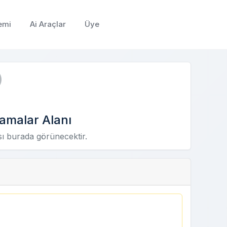
emi
Ai Araçlar
Üye
amalar Alanı
sı burada görünecektir.