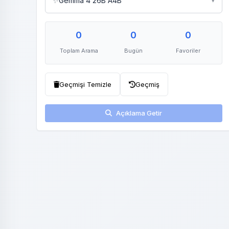
✨
Gemma 4 26B A4B
▾
0
0
0
Toplam Arama
Bugün
Favoriler
Geçmişi Temizle
Geçmiş
Açıklama Getir